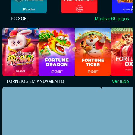
PG SOFT
Mostrar
60
jogos
TORNEIOS EM ANDAMENTO
Ver tudo