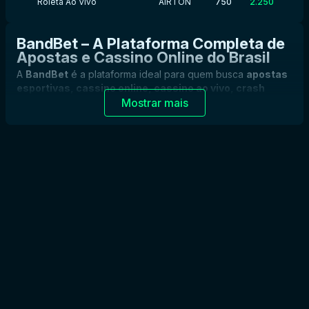
Roleta Ao Vivo
AIRTON
750
2.250
BandBet – A Plataforma Completa de
Apostas e Cassino Online do Brasil
A
BandBet
é a plataforma ideal para quem busca
apostas
esportivas, cassino online, cassino ao vivo, crash
games e e-sports
em um único lugar.
Mostrar mais
Com tecnologia moderna, navegação intuitiva, pagamentos
rápidos e suporte 24 horas, a BandBet oferece uma
experiência completa, segura e emocionante para
jogadores de todos os perfis.
Seja para apostar no seu time favorito, girar slots
premiados, jogar ao vivo com dealers reais ou aproveitar
odds especiais, aqui você encontra tudo o que precisa —
com a velocidade e a transparência que você merece.
Apostas Esportivas – As Melhores
Odds do Brasil
Na BandBet, você encontra
todos os campeonatos