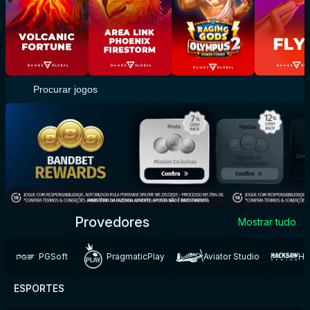
Provedores
Mostrar tudo
PGSoft
PragmaticPlay
Aviator Studio
Ha
ESPORTES